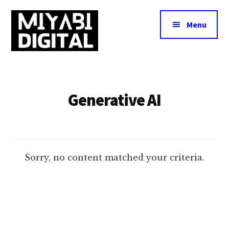
Additional
Skip
to
menu
Menu
main
content
Miyabi
Miyabi
Digital
Digital
·
Generative AI
み
や
び
デ
Sorry, no content matched your criteria.
ジ
タ
ル