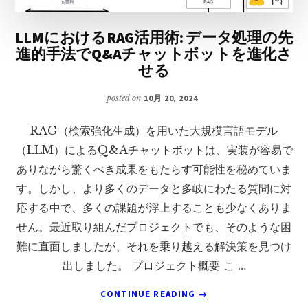
LLMにおけるRAG活用術: データ処理の先
進的手法でQ&Aチャットボットを進化さ
せる
posted on
10月 20, 2024
RAG（検索強化生成）を用いた大規模言語モデル
（LLM）によるQ&Aチャットボットは、実装が容易で
ありながら驚くべき成果をもたらす可能性を秘めていま
す。しかし、より多くのデータと多岐にわたる質問に対
応する中で、多くの課題が浮上することも少なくありま
せん。最近取り組んだプロジェクトでも、そのような困
難に直面しましたが、それを乗り越える解決策を見つけ
出しました。 プロジェクト概要 こ …
ABOUT
CONTINUE READING
→
LLM