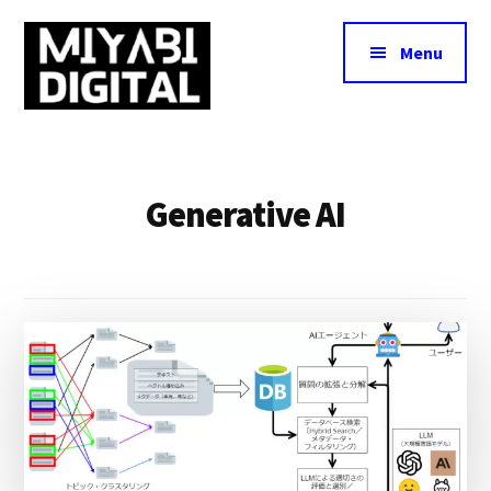
Additional
Skip
to
menu
Menu
main
content
Miyabi
Miyabi
Digital
Digital
·
Generative AI
み
や
び
デ
ジ
タ
ル